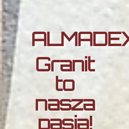
ALMADE
Granit
to
nasza
pasja!