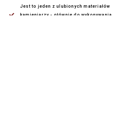
Jest to jeden z ulubionych materiałów
kamieniarzy - głównie do wykonywania
nagrobków i pomników.
Wykorzystuje się go również przy produkcji i
stawiania ogrodzeń - jest odporny na wysokie
oraz wysokie temperatury. Nie straszny mu
deszcz czy słońce.
CZEMU WARTO NAM
ZAUFAĆ?